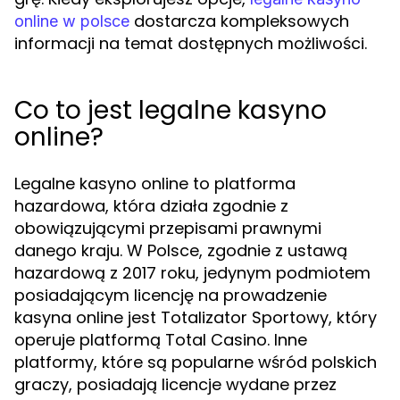
dostarcza kompleksowych
online w polsce
informacji na temat dostępnych możliwości.
Co to jest legalne kasyno
online?
Legalne kasyno online to platforma
hazardowa, która działa zgodnie z
obowiązującymi przepisami prawnymi
danego kraju. W Polsce, zgodnie z ustawą
hazardową z 2017 roku, jedynym podmiotem
posiadającym licencję na prowadzenie
kasyna online jest Totalizator Sportowy, który
operuje platformą Total Casino. Inne
platformy, które są popularne wśród polskich
graczy, posiadają licencje wydane przez