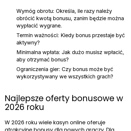
Wymóg obrotu:
Określa, ile razy należy
obrócić kwotą bonusu, zanim będzie można
wypłacić wygrane.
Termin ważności:
Kiedy bonus przestaje być
aktywny?
Minimalna wpłata:
Jak dużo musisz wpłacić,
aby otrzymać bonus?
Ograniczenia gier:
Czy bonus może być
wykorzystywany we wszystkich grach?
Najlepsze oferty bonusowe w
2026 roku
W 2026 roku wiele kasyn online oferuje
atrakcyjne bonusy dla nowych graczy. Dla