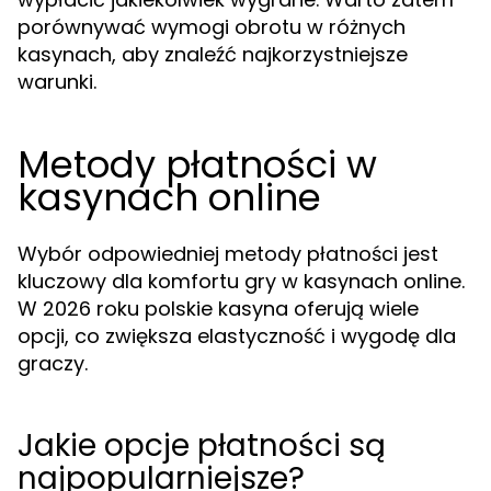
porównywać wymogi obrotu w różnych
kasynach, aby znaleźć najkorzystniejsze
warunki.
Metody płatności w
kasynach online
Wybór odpowiedniej metody płatności jest
kluczowy dla komfortu gry w kasynach online.
W 2026 roku polskie kasyna oferują wiele
opcji, co zwiększa elastyczność i wygodę dla
graczy.
Jakie opcje płatności są
najpopularniejsze?