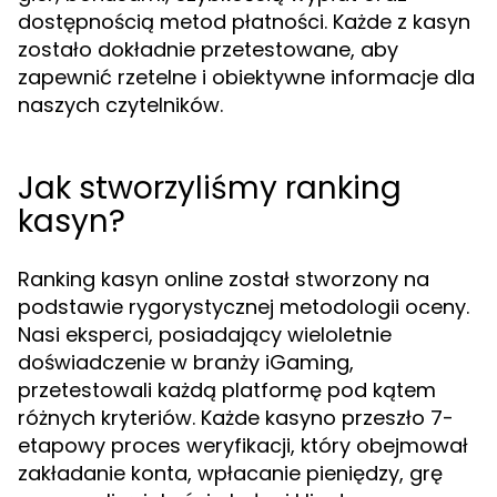
dostępnością metod płatności. Każde z kasyn
zostało dokładnie przetestowane, aby
zapewnić rzetelne i obiektywne informacje dla
naszych czytelników.
Jak stworzyliśmy ranking
kasyn?
Ranking kasyn online został stworzony na
podstawie rygorystycznej metodologii oceny.
Nasi eksperci, posiadający wieloletnie
doświadczenie w branży iGaming,
przetestowali każdą platformę pod kątem
różnych kryteriów. Każde kasyno przeszło 7-
etapowy proces weryfikacji, który obejmował
zakładanie konta, wpłacanie pieniędzy, grę