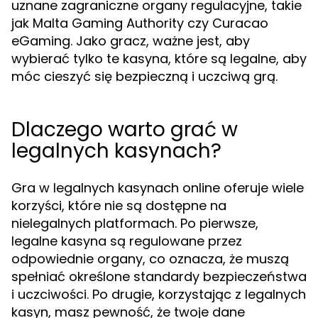
uznane zagraniczne organy regulacyjne, takie
jak Malta Gaming Authority czy Curacao
eGaming. Jako gracz, ważne jest, aby
wybierać tylko te kasyna, które są legalne, aby
móc cieszyć się bezpieczną i uczciwą grą.
Dlaczego warto grać w
legalnych kasynach?
Gra w legalnych kasynach online oferuje wiele
korzyści, które nie są dostępne na
nielegalnych platformach. Po pierwsze,
legalne kasyna są regulowane przez
odpowiednie organy, co oznacza, że muszą
spełniać określone standardy bezpieczeństwa
i uczciwości. Po drugie, korzystając z legalnych
kasyn, masz pewność, że twoje dane