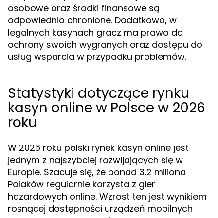
osobowe oraz środki finansowe są
odpowiednio chronione. Dodatkowo, w
legalnych kasynach gracz ma prawo do
ochrony swoich wygranych oraz dostępu do
usług wsparcia w przypadku problemów.
Statystyki dotyczące rynku
kasyn online w Polsce w 2026
roku
W 2026 roku polski rynek kasyn online jest
jednym z najszybciej rozwijających się w
Europie. Szacuje się, że ponad 3,2 miliona
Polaków regularnie korzysta z gier
hazardowych online. Wzrost ten jest wynikiem
rosnącej dostępności urządzeń mobilnych